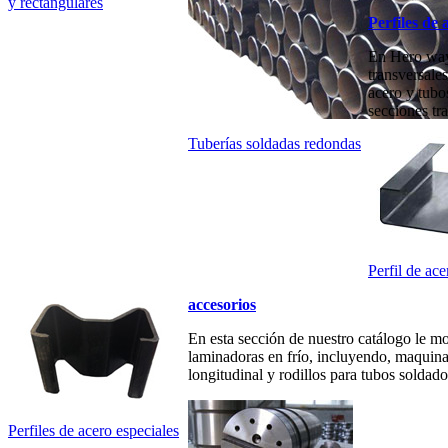
y rectangulares
Perfiles de 
En Hero way 
transversale
acero y tubo
secciones tr
Tuberías soldadas redondas
Perfil de ac
accesorios
En esta sección de nuestro catálogo le m
laminadoras en frío, incluyendo, maquina
longitudinal y rodillos para tubos soldado
Perfiles de acero especiales