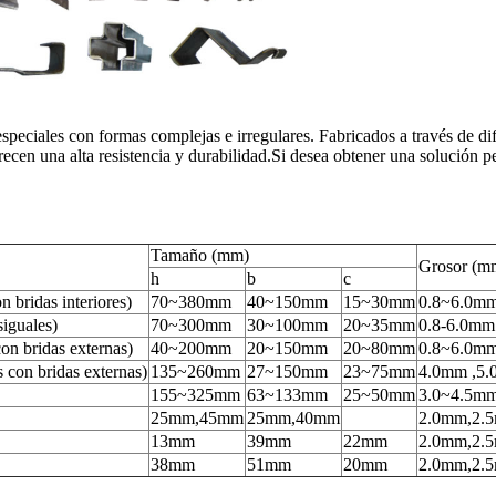
 especiales con formas complejas e irregulares. Fabricados a través de d
 ofrecen una alta resistencia y durabilidad.Si desea obtener una solució
Tamaño (mm)
Grosor (m
h
b
c
n bridas interiores)
70~380mm
40~150mm
15~30mm
0.8~6.0m
siguales)
70~300mm
30~100mm
20~35mm
0.8-6.0mm
con bridas externas)
40~200mm
20~150mm
20~80mm
0.8~6.0m
s con bridas externas)
135~260mm
27~150mm
23~75mm
4.0mm ,5
155~325mm
63~133mm
25~50mm
3.0~4.5m
25mm,45mm
25mm,40mm
2.0mm,2.
13mm
39mm
22mm
2.0mm,2.
38mm
51mm
20mm
2.0mm,2.