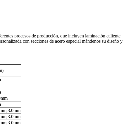
iferentes procesos de producción, que incluyen laminación caliente,
n personalizada con secciones de acero especial mándenos su diseño y
m)
m
m
.0mm
m
5mm,3.0mm
5mm,3.0mm
5mm,3.0mm