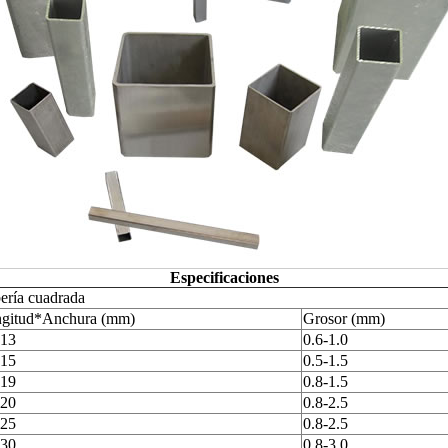
Especificaciones
ería cuadrada
gitud*Anchura (mm)
Grosor (mm)
13
0.6-1.0
15
0.5-1.5
19
0.8-1.5
20
0.8-2.5
25
0.8-2.5
30
0.8-3.0