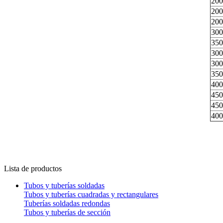
200
200
200
300
350
300
300
350
400
450
450
400
Lista de productos
Tubos y tuberías soldadas
Tubos y tuberías cuadradas y rectangulares
Tuberías soldadas redondas
Tubos y tuberías de sección