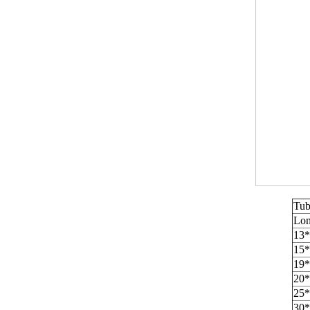
Tub
Lon
13*
15*
19*
20*
25*
30*