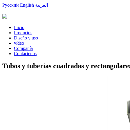
Русский
English
العربية
Inicio
Productos
Diseño y uso
vídeo
Compañía
Contáctenos
Tubos y tuberías cuadradas y rectangulare